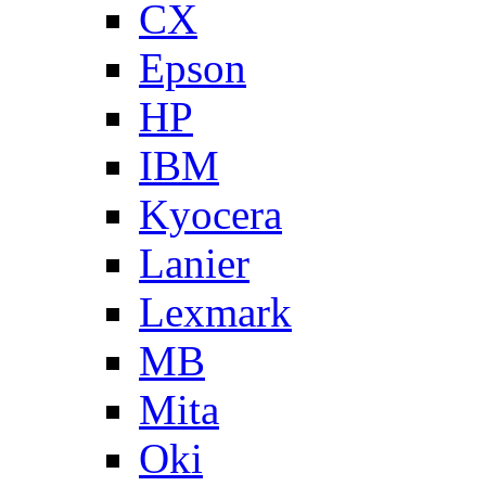
CX
Epson
HP
IBM
Kyocera
Lanier
Lexmark
MB
Mita
Oki