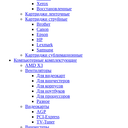
Xerox
Восстановленные
Картриджи ленточные
Картриджи струйные
Brother
Canon
Epson
HP
Lexmark
Samsung
Картриджи сублимационные
Компьютерные комплектующие
AMD X3
Вентиляторы
Для видеокарт
Для винчестеров
Для корпусов
Для ноутбуков
Для процессоров
Разное
Видеокарты
AGP
PCI-Express
TV-Tuner
Винчестеры