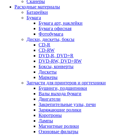
Сканеры
Расходные материалы
Батарейки
Бумага
Бумага арт, наклейки
Бумага офисная
Фотобумага
Диски, дискеты, боксы
CD-R
CD-RW
DVD-R, DVD+R
DVD-RW, DVD+RW
Боксы, конверты
Дискеты
Маркеры
Запчасти для принтеров и оргтехники
Бушинги, подшипники
Валы выхода бумаги
Двигатели
Закрепительные узлы, печи
Заряжающие ролики
Коротроны
Лампы
Магнитные ролики
Озоновые фильтры