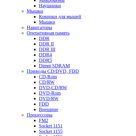
Микрофоны
Наушники
Мышки
Коврики для мышей
Мышки
Навигаторы
Оперативная память
DDR
DDR II
DDR III
DDR4
DDR5
Dimm SDRAM
Приводы СD/DVD, FDD
CD-Rom
CD/RW
DVD-CD/RW
DVD-Rom
DVD/RW
FDD
Внешние
Процессоры
FM2
Socket 1151
Socket 1155