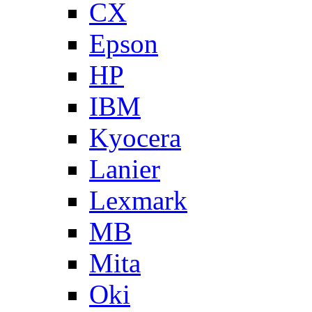
CX
Epson
HP
IBM
Kyocera
Lanier
Lexmark
MB
Mita
Oki