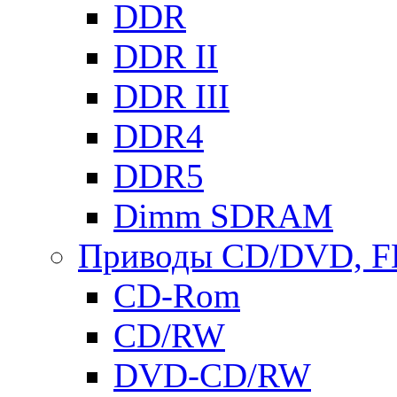
DDR
DDR II
DDR III
DDR4
DDR5
Dimm SDRAM
Приводы СD/DVD, 
CD-Rom
CD/RW
DVD-CD/RW