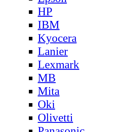
HP
IBM
Kyocera
Lanier
Lexmark
MB
Mita
Oki
Olivetti
Panasonic