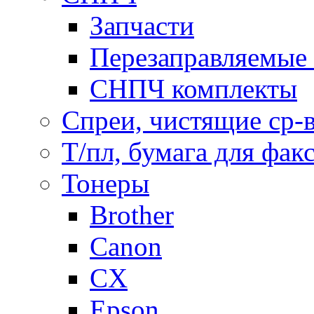
Запчасти
Перезаправляемые 
СНПЧ комплекты
Спреи, чистящие ср-
Т/пл, бумага для фак
Тонеры
Brother
Canon
CX
Epson