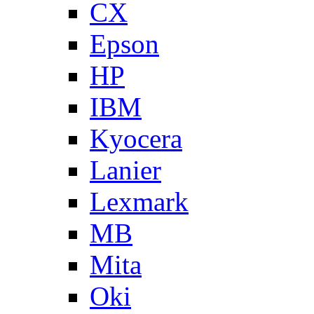
CX
Epson
HP
IBM
Kyocera
Lanier
Lexmark
MB
Mita
Oki