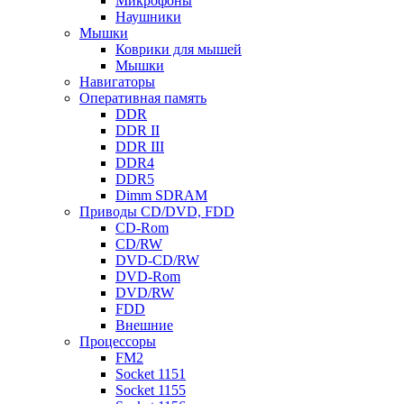
Микрофоны
Наушники
Мышки
Коврики для мышей
Мышки
Навигаторы
Оперативная память
DDR
DDR II
DDR III
DDR4
DDR5
Dimm SDRAM
Приводы СD/DVD, FDD
CD-Rom
CD/RW
DVD-CD/RW
DVD-Rom
DVD/RW
FDD
Внешние
Процессоры
FM2
Socket 1151
Socket 1155