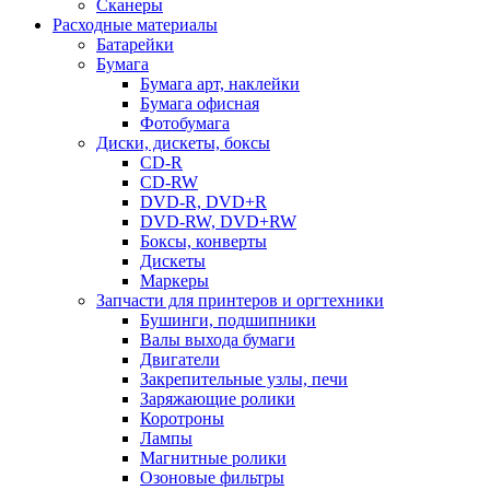
Сканеры
Расходные материалы
Батарейки
Бумага
Бумага арт, наклейки
Бумага офисная
Фотобумага
Диски, дискеты, боксы
CD-R
CD-RW
DVD-R, DVD+R
DVD-RW, DVD+RW
Боксы, конверты
Дискеты
Маркеры
Запчасти для принтеров и оргтехники
Бушинги, подшипники
Валы выхода бумаги
Двигатели
Закрепительные узлы, печи
Заряжающие ролики
Коротроны
Лампы
Магнитные ролики
Озоновые фильтры