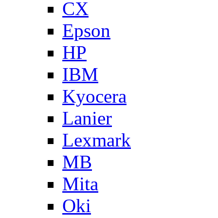
CX
Epson
HP
IBM
Kyocera
Lanier
Lexmark
MB
Mita
Oki