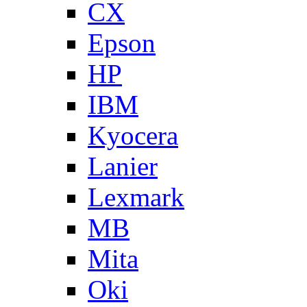
CX
Epson
HP
IBM
Kyocera
Lanier
Lexmark
MB
Mita
Oki