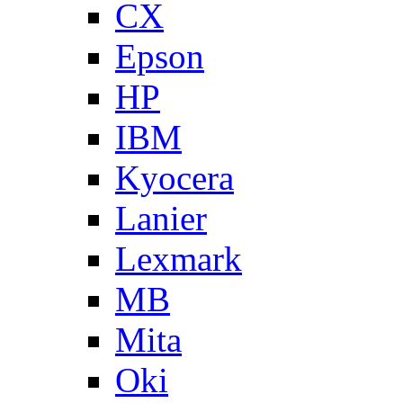
CX
Epson
HP
IBM
Kyocera
Lanier
Lexmark
MB
Mita
Oki