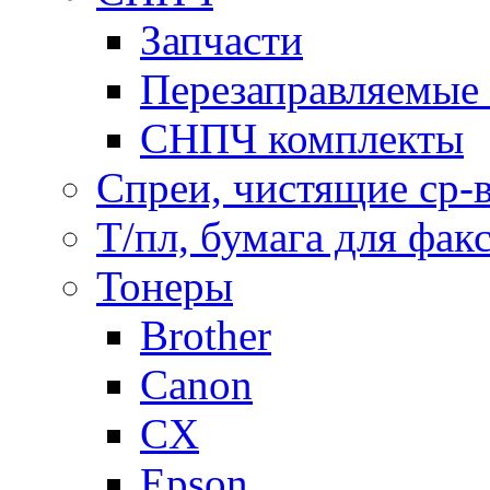
Запчасти
Перезаправляемые 
СНПЧ комплекты
Спреи, чистящие ср-
Т/пл, бумага для фак
Тонеры
Brother
Canon
CX
Epson