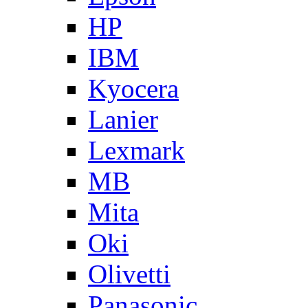
HP
IBM
Kyocera
Lanier
Lexmark
MB
Mita
Oki
Olivetti
Panasonic