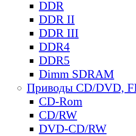
DDR
DDR II
DDR III
DDR4
DDR5
Dimm SDRAM
Приводы СD/DVD, 
CD-Rom
CD/RW
DVD-CD/RW