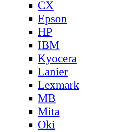
CX
Epson
HP
IBM
Kyocera
Lanier
Lexmark
MB
Mita
Oki