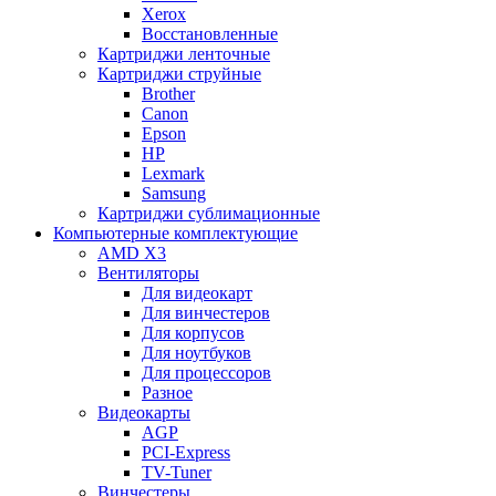
Xerox
Восстановленные
Картриджи ленточные
Картриджи струйные
Brother
Canon
Epson
HP
Lexmark
Samsung
Картриджи сублимационные
Компьютерные комплектующие
AMD X3
Вентиляторы
Для видеокарт
Для винчестеров
Для корпусов
Для ноутбуков
Для процессоров
Разное
Видеокарты
AGP
PCI-Express
TV-Tuner
Винчестеры