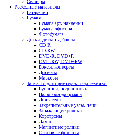
Сканеры
Расходные материалы
Батарейки
Бумага
Бумага арт, наклейки
Бумага офисная
Фотобумага
Диски, дискеты, боксы
CD-R
CD-RW
DVD-R, DVD+R
DVD-RW, DVD+RW
Боксы, конверты
Дискеты
Маркеры
Запчасти для принтеров и оргтехники
Бушинги, подшипники
Валы выхода бумаги
Двигатели
Закрепительные узлы, печи
Заряжающие ролики
Коротроны
Лампы
Магнитные ролики
Озоновые фильтры