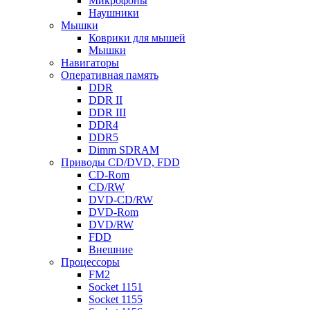
Микрофоны
Наушники
Мышки
Коврики для мышей
Мышки
Навигаторы
Оперативная память
DDR
DDR II
DDR III
DDR4
DDR5
Dimm SDRAM
Приводы СD/DVD, FDD
CD-Rom
CD/RW
DVD-CD/RW
DVD-Rom
DVD/RW
FDD
Внешние
Процессоры
FM2
Socket 1151
Socket 1155