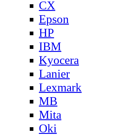
CX
Epson
HP
IBM
Kyocera
Lanier
Lexmark
MB
Mita
Oki