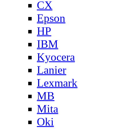
CX
Epson
HP
IBM
Kyocera
Lanier
Lexmark
MB
Mita
Oki