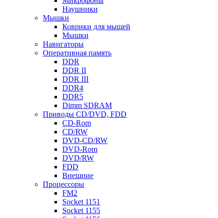
Микрофоны
Наушники
Мышки
Коврики для мышей
Мышки
Навигаторы
Оперативная память
DDR
DDR II
DDR III
DDR4
DDR5
Dimm SDRAM
Приводы СD/DVD, FDD
CD-Rom
CD/RW
DVD-CD/RW
DVD-Rom
DVD/RW
FDD
Внешние
Процессоры
FM2
Socket 1151
Socket 1155