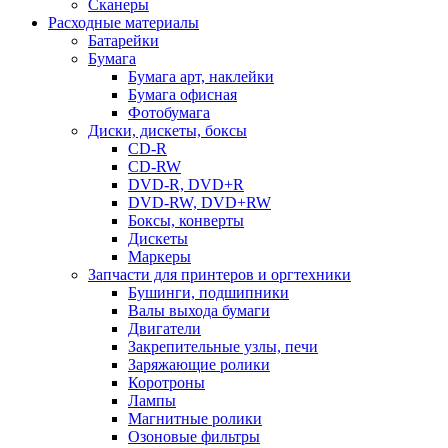
Сканеры
Расходные материалы
Батарейки
Бумага
Бумага арт, наклейки
Бумага офисная
Фотобумага
Диски, дискеты, боксы
CD-R
CD-RW
DVD-R, DVD+R
DVD-RW, DVD+RW
Боксы, конверты
Дискеты
Маркеры
Запчасти для принтеров и оргтехники
Бушинги, подшипники
Валы выхода бумаги
Двигатели
Закрепительные узлы, печи
Заряжающие ролики
Коротроны
Лампы
Магнитные ролики
Озоновые фильтры