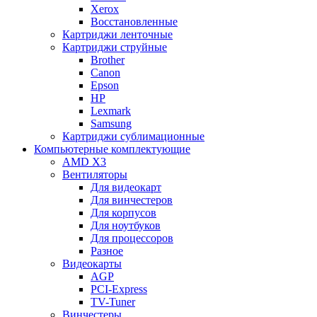
Xerox
Восстановленные
Картриджи ленточные
Картриджи струйные
Brother
Canon
Epson
HP
Lexmark
Samsung
Картриджи сублимационные
Компьютерные комплектующие
AMD X3
Вентиляторы
Для видеокарт
Для винчестеров
Для корпусов
Для ноутбуков
Для процессоров
Разное
Видеокарты
AGP
PCI-Express
TV-Tuner
Винчестеры