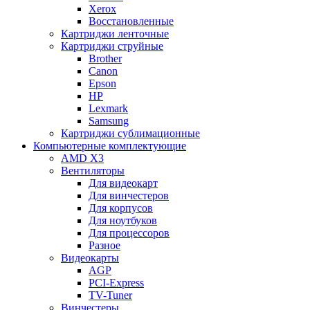
Xerox
Восстановленные
Картриджи ленточные
Картриджи струйные
Brother
Canon
Epson
HP
Lexmark
Samsung
Картриджи сублимационные
Компьютерные комплектующие
AMD X3
Вентиляторы
Для видеокарт
Для винчестеров
Для корпусов
Для ноутбуков
Для процессоров
Разное
Видеокарты
AGP
PCI-Express
TV-Tuner
Винчестеры