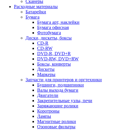
Сканеры
Расходные материалы
Батарейки
Бумага
Бумага арт, наклейки
Бумага офисная
Фотобумага
Диски, дискеты, боксы
CD-R
CD-RW
DVD-R, DVD+R
DVD-RW, DVD+RW
Боксы, конверты
Дискеты
Маркеры
Запчасти для принтеров и оргтехники
Бушинги, подшипники
Валы выхода бумаги
Двигатели
Закрепительные узлы, печи
Заряжающие ролики
Коротроны
Лампы
Магнитные ролики
Озоновые фильтры