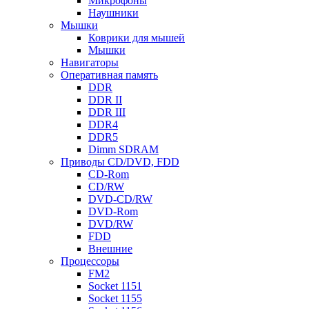
Микрофоны
Наушники
Мышки
Коврики для мышей
Мышки
Навигаторы
Оперативная память
DDR
DDR II
DDR III
DDR4
DDR5
Dimm SDRAM
Приводы СD/DVD, FDD
CD-Rom
CD/RW
DVD-CD/RW
DVD-Rom
DVD/RW
FDD
Внешние
Процессоры
FM2
Socket 1151
Socket 1155