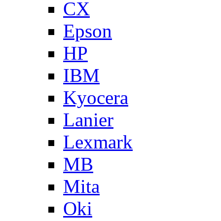
CX
Epson
HP
IBM
Kyocera
Lanier
Lexmark
MB
Mita
Oki