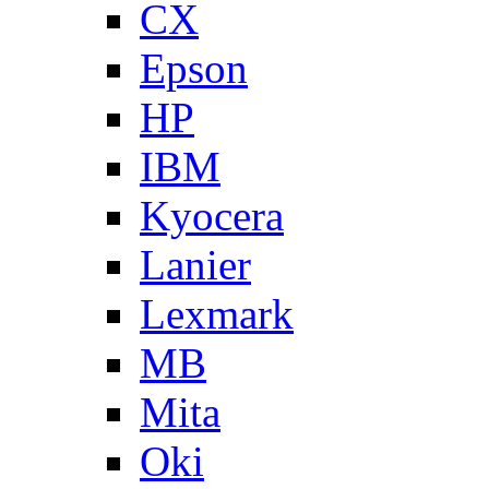
CX
Epson
HP
IBM
Kyocera
Lanier
Lexmark
MB
Mita
Oki