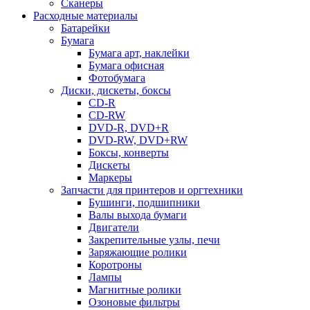
Сканеры
Расходные материалы
Батарейки
Бумага
Бумага арт, наклейки
Бумага офисная
Фотобумага
Диски, дискеты, боксы
CD-R
CD-RW
DVD-R, DVD+R
DVD-RW, DVD+RW
Боксы, конверты
Дискеты
Маркеры
Запчасти для принтеров и оргтехники
Бушинги, подшипники
Валы выхода бумаги
Двигатели
Закрепительные узлы, печи
Заряжающие ролики
Коротроны
Лампы
Магнитные ролики
Озоновые фильтры