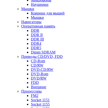
Микрофоны
Наушники
Мышки
Коврики для мышей
Мышки
Навигаторы
Оперативная память
DDR
DDR II
DDR III
DDR4
DDR5
Dimm SDRAM
Приводы СD/DVD, FDD
CD-Rom
CD/RW
DVD-CD/RW
DVD-Rom
DVD/RW
FDD
Внешние
Процессоры
FM2
Socket 1151
Socket 1155