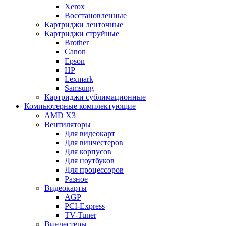
Xerox
Восстановленные
Картриджи ленточные
Картриджи струйные
Brother
Canon
Epson
HP
Lexmark
Samsung
Картриджи сублимационные
Компьютерные комплектующие
AMD X3
Вентиляторы
Для видеокарт
Для винчестеров
Для корпусов
Для ноутбуков
Для процессоров
Разное
Видеокарты
AGP
PCI-Express
TV-Tuner
Винчестеры