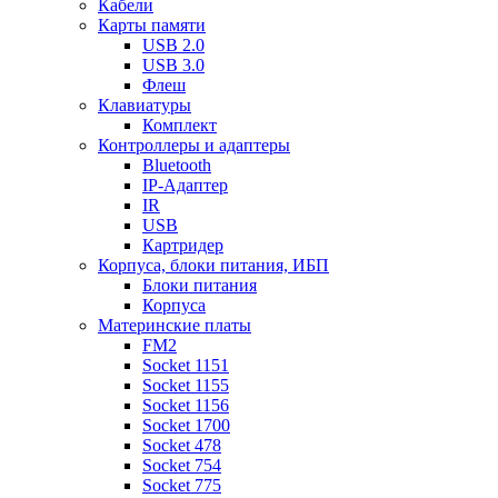
Кабели
Карты памяти
USB 2.0
USB 3.0
Флеш
Клавиатуры
Комплект
Контроллеры и адаптеры
Bluetooth
IP-Адаптер
IR
USB
Картридер
Корпуса, блоки питания, ИБП
Блоки питания
Корпуса
Материнские платы
FM2
Socket 1151
Socket 1155
Socket 1156
Socket 1700
Socket 478
Socket 754
Socket 775