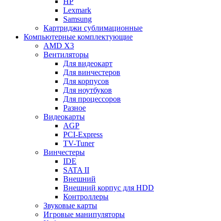
HP
Lexmark
Samsung
Картриджи сублимационные
Компьютерные комплектующие
AMD X3
Вентиляторы
Для видеокарт
Для винчестеров
Для корпусов
Для ноутбуков
Для процессоров
Разное
Видеокарты
AGP
PCI-Express
TV-Tuner
Винчестеры
IDE
SATA II
Внешний
Внешний корпус для HDD
Контроллеры
Звуковые карты
Игровые манипуляторы