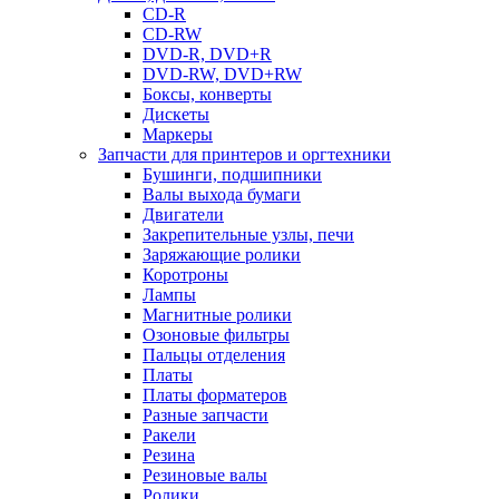
CD-R
CD-RW
DVD-R, DVD+R
DVD-RW, DVD+RW
Боксы, конверты
Дискеты
Маркеры
Запчасти для принтеров и оргтехники
Бушинги, подшипники
Валы выхода бумаги
Двигатели
Закрепительные узлы, печи
Заряжающие ролики
Коротроны
Лампы
Магнитные ролики
Озоновые фильтры
Пальцы отделения
Платы
Платы форматеров
Разные запчасти
Ракели
Резина
Резиновые валы
Ролики