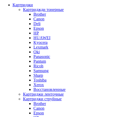
Картриджи
Картриджди тонерные
Brother
Canon
Deli
Epson
HP
HUAWEI
Kyocera
Lexmark
Oki
Panasonic
Pantum
Ricoh
Samsung
Sharp
Toshiba
Xerox
Восстановленные
Картриджи ленточные
Картриджи струйные
Brother
Canon
Epson