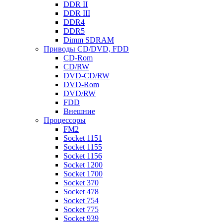
DDR II
DDR III
DDR4
DDR5
Dimm SDRAM
Приводы СD/DVD, FDD
CD-Rom
CD/RW
DVD-CD/RW
DVD-Rom
DVD/RW
FDD
Внешние
Процессоры
FM2
Socket 1151
Socket 1155
Socket 1156
Socket 1200
Socket 1700
Socket 370
Socket 478
Socket 754
Socket 775
Socket 939