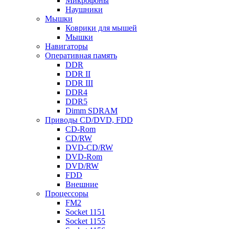
Микрофоны
Наушники
Мышки
Коврики для мышей
Мышки
Навигаторы
Оперативная память
DDR
DDR II
DDR III
DDR4
DDR5
Dimm SDRAM
Приводы СD/DVD, FDD
CD-Rom
CD/RW
DVD-CD/RW
DVD-Rom
DVD/RW
FDD
Внешние
Процессоры
FM2
Socket 1151
Socket 1155