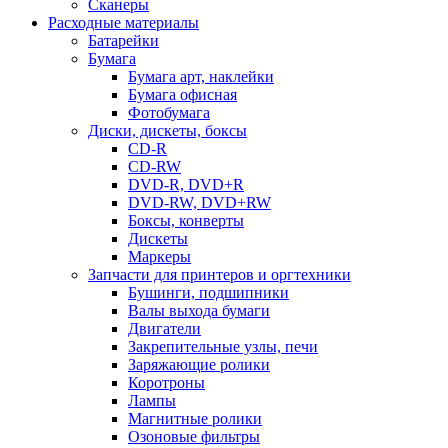
Сканеры
Расходные материалы
Батарейки
Бумага
Бумага арт, наклейки
Бумага офисная
Фотобумага
Диски, дискеты, боксы
CD-R
CD-RW
DVD-R, DVD+R
DVD-RW, DVD+RW
Боксы, конверты
Дискеты
Маркеры
Запчасти для принтеров и оргтехники
Бушинги, подшипники
Валы выхода бумаги
Двигатели
Закрепительные узлы, печи
Заряжающие ролики
Коротроны
Лампы
Магнитные ролики
Озоновые фильтры