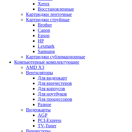
Xerox
Восстановленные
Картриджи ленточные
Картриджи струйные
Brother
Canon
Epson
HP
Lexmark
Samsung
Картриджи сублимационные
Компьютерные комплектующие
AMD X3
Вентиляторы
Для видеокарт
Для винчестеров
Для корпусов
Для ноутбуков
Для процессоров
Разное
Видеокарты
AGP
PCI-Express
TV-Tuner
Винчестеры