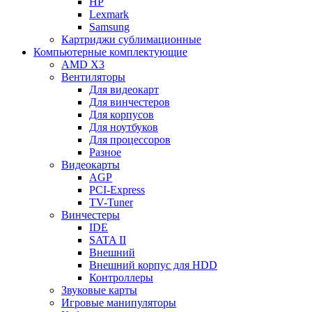
HP
Lexmark
Samsung
Картриджи сублимационные
Компьютерные комплектующие
AMD X3
Вентиляторы
Для видеокарт
Для винчестеров
Для корпусов
Для ноутбуков
Для процессоров
Разное
Видеокарты
AGP
PCI-Express
TV-Tuner
Винчестеры
IDE
SATA II
Внешний
Внешний корпус для HDD
Контроллеры
Звуковые карты
Игровые манипуляторы