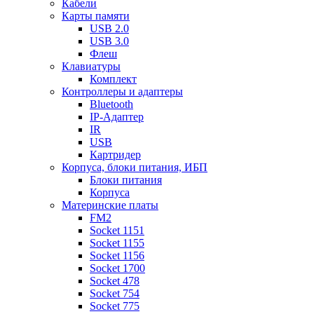
Кабели
Карты памяти
USB 2.0
USB 3.0
Флеш
Клавиатуры
Комплект
Контроллеры и адаптеры
Bluetooth
IP-Адаптер
IR
USB
Картридер
Корпуса, блоки питания, ИБП
Блоки питания
Корпуса
Материнские платы
FM2
Socket 1151
Socket 1155
Socket 1156
Socket 1700
Socket 478
Socket 754
Socket 775