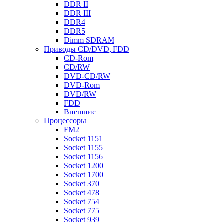
DDR II
DDR III
DDR4
DDR5
Dimm SDRAM
Приводы СD/DVD, FDD
CD-Rom
CD/RW
DVD-CD/RW
DVD-Rom
DVD/RW
FDD
Внешние
Процессоры
FM2
Socket 1151
Socket 1155
Socket 1156
Socket 1200
Socket 1700
Socket 370
Socket 478
Socket 754
Socket 775
Socket 939