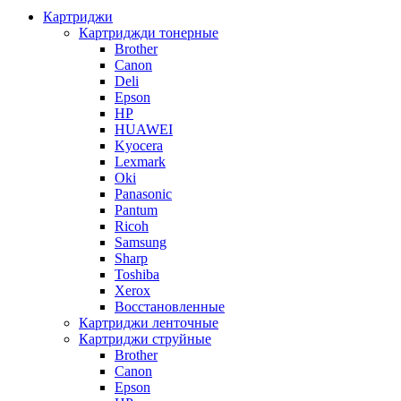
Картриджи
Картриджди тонерные
Brother
Canon
Deli
Epson
HP
HUAWEI
Kyocera
Lexmark
Oki
Panasonic
Pantum
Ricoh
Samsung
Sharp
Toshiba
Xerox
Восстановленные
Картриджи ленточные
Картриджи струйные
Brother
Canon
Epson