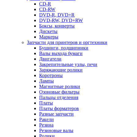
CD-R
CD-RW
DVD-R, DVD+R
DVD-RW, DVD+RW
Боксы, конверты
Дискеты
Маркеры
Запчасти для принтеров и оргтехники
Бушинги, подшипники
Валы выхода бумаги
Двигатели
Закрепительные узлы, печи
Заряжающие ролики
Коротроны
Лампы
Магнитные ролики
Озоновые фильтры
Пальцы отделения
Платы
Платы форматеров
Разные запчасти
Ракели
Резина
Резиновые валы
Ролики