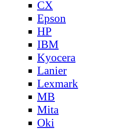
CX
Epson
HP
IBM
Kyocera
Lanier
Lexmark
MB
Mita
Oki