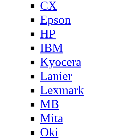
CX
Epson
HP
IBM
Kyocera
Lanier
Lexmark
MB
Mita
Oki