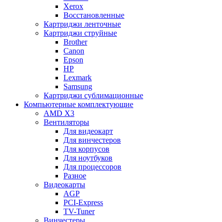
Xerox
Восстановленные
Картриджи ленточные
Картриджи струйные
Brother
Canon
Epson
HP
Lexmark
Samsung
Картриджи сублимационные
Компьютерные комплектующие
AMD X3
Вентиляторы
Для видеокарт
Для винчестеров
Для корпусов
Для ноутбуков
Для процессоров
Разное
Видеокарты
AGP
PCI-Express
TV-Tuner
Винчестеры