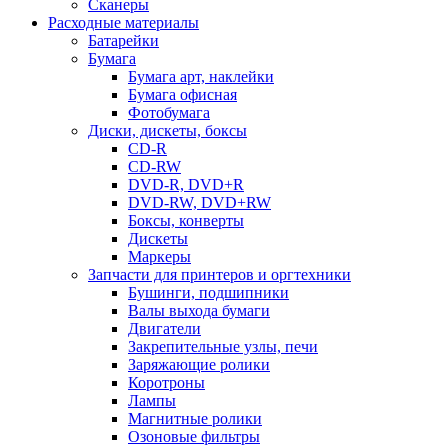
Сканеры
Расходные материалы
Батарейки
Бумага
Бумага арт, наклейки
Бумага офисная
Фотобумага
Диски, дискеты, боксы
CD-R
CD-RW
DVD-R, DVD+R
DVD-RW, DVD+RW
Боксы, конверты
Дискеты
Маркеры
Запчасти для принтеров и оргтехники
Бушинги, подшипники
Валы выхода бумаги
Двигатели
Закрепительные узлы, печи
Заряжающие ролики
Коротроны
Лампы
Магнитные ролики
Озоновые фильтры