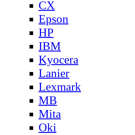
CX
Epson
HP
IBM
Kyocera
Lanier
Lexmark
MB
Mita
Oki