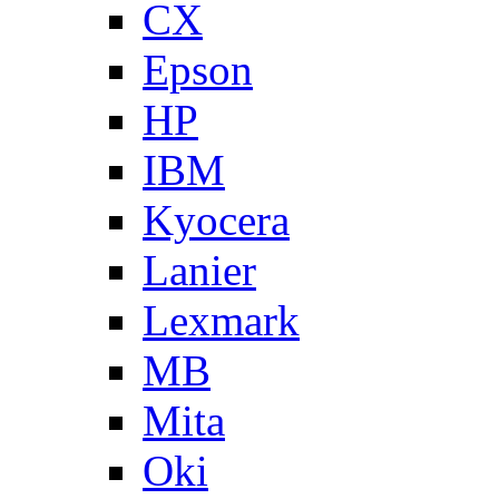
CX
Epson
HP
IBM
Kyocera
Lanier
Lexmark
MB
Mita
Oki