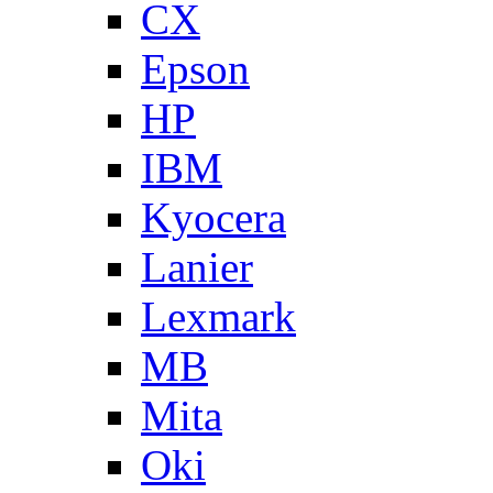
CX
Epson
HP
IBM
Kyocera
Lanier
Lexmark
MB
Mita
Oki