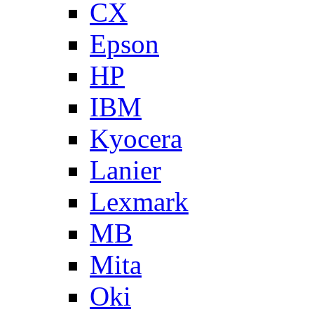
CX
Epson
HP
IBM
Kyocera
Lanier
Lexmark
MB
Mita
Oki