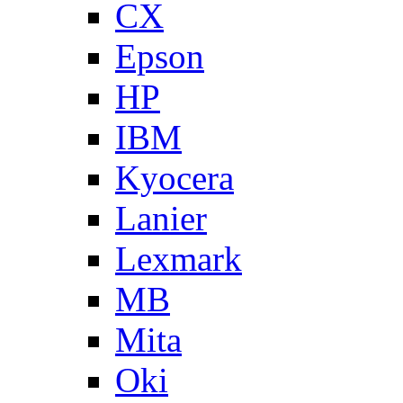
CX
Epson
HP
IBM
Kyocera
Lanier
Lexmark
MB
Mita
Oki