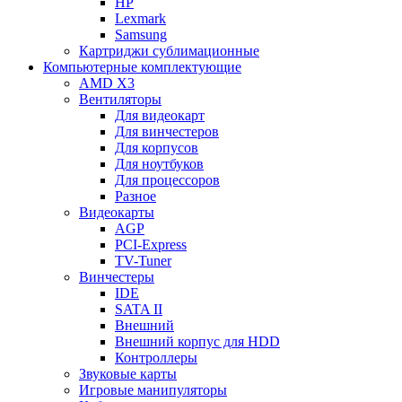
HP
Lexmark
Samsung
Картриджи сублимационные
Компьютерные комплектующие
AMD X3
Вентиляторы
Для видеокарт
Для винчестеров
Для корпусов
Для ноутбуков
Для процессоров
Разное
Видеокарты
AGP
PCI-Express
TV-Tuner
Винчестеры
IDE
SATA II
Внешний
Внешний корпус для HDD
Контроллеры
Звуковые карты
Игровые манипуляторы