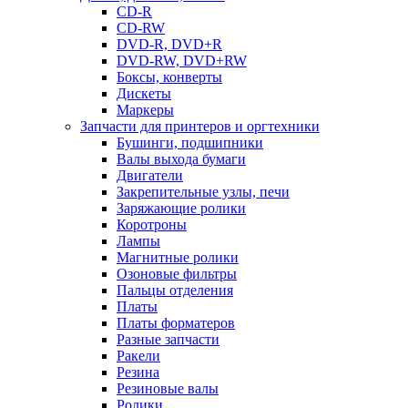
CD-R
CD-RW
DVD-R, DVD+R
DVD-RW, DVD+RW
Боксы, конверты
Дискеты
Маркеры
Запчасти для принтеров и оргтехники
Бушинги, подшипники
Валы выхода бумаги
Двигатели
Закрепительные узлы, печи
Заряжающие ролики
Коротроны
Лампы
Магнитные ролики
Озоновые фильтры
Пальцы отделения
Платы
Платы форматеров
Разные запчасти
Ракели
Резина
Резиновые валы
Ролики