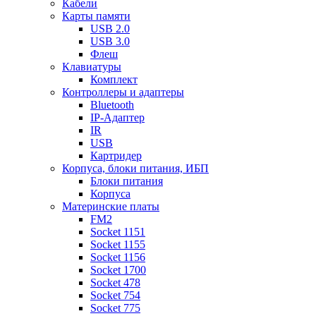
Кабели
Карты памяти
USB 2.0
USB 3.0
Флеш
Клавиатуры
Комплект
Контроллеры и адаптеры
Bluetooth
IP-Адаптер
IR
USB
Картридер
Корпуса, блоки питания, ИБП
Блоки питания
Корпуса
Материнские платы
FM2
Socket 1151
Socket 1155
Socket 1156
Socket 1700
Socket 478
Socket 754
Socket 775