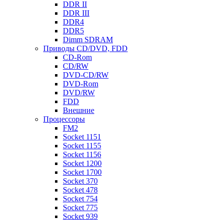
DDR II
DDR III
DDR4
DDR5
Dimm SDRAM
Приводы СD/DVD, FDD
CD-Rom
CD/RW
DVD-CD/RW
DVD-Rom
DVD/RW
FDD
Внешние
Процессоры
FM2
Socket 1151
Socket 1155
Socket 1156
Socket 1200
Socket 1700
Socket 370
Socket 478
Socket 754
Socket 775
Socket 939