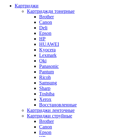
Картриджи
Картриджди тонерные
Brother
Canon
Deli
Epson
HP
HUAWEI
Kyocera
Lexmark
Oki
Panasonic
Pantum
Ricoh
Samsung
Sharp
Toshiba
Xerox
Восстановленные
Картриджи ленточные
Картриджи струйные
Brother
Canon
Epson