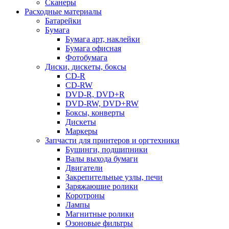
Сканеры
Расходные материалы
Батарейки
Бумага
Бумага арт, наклейки
Бумага офисная
Фотобумага
Диски, дискеты, боксы
CD-R
CD-RW
DVD-R, DVD+R
DVD-RW, DVD+RW
Боксы, конверты
Дискеты
Маркеры
Запчасти для принтеров и оргтехники
Бушинги, подшипники
Валы выхода бумаги
Двигатели
Закрепительные узлы, печи
Заряжающие ролики
Коротроны
Лампы
Магнитные ролики
Озоновые фильтры