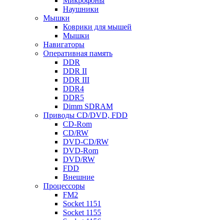
Микрофоны
Наушники
Мышки
Коврики для мышей
Мышки
Навигаторы
Оперативная память
DDR
DDR II
DDR III
DDR4
DDR5
Dimm SDRAM
Приводы СD/DVD, FDD
CD-Rom
CD/RW
DVD-CD/RW
DVD-Rom
DVD/RW
FDD
Внешние
Процессоры
FM2
Socket 1151
Socket 1155