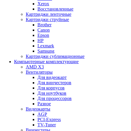
Xerox
Восстановленные
Картриджи ленточные
Картриджи струйные
Brother
Canon
Epson
HP
Lexmark
Samsung
Картриджи сублимационные
Компьютерные комплектующие
AMD X3
Вентиляторы
Для видеокарт
Для винчестеров
Для корпусов
Для ноутбуков
Для процессоров
Разное
Видеокарты
AGP
PCI-Express
TV-Tuner
Винчестеры