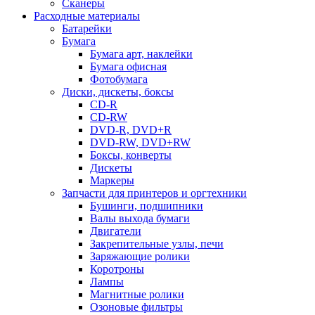
Сканеры
Расходные материалы
Батарейки
Бумага
Бумага арт, наклейки
Бумага офисная
Фотобумага
Диски, дискеты, боксы
CD-R
CD-RW
DVD-R, DVD+R
DVD-RW, DVD+RW
Боксы, конверты
Дискеты
Маркеры
Запчасти для принтеров и оргтехники
Бушинги, подшипники
Валы выхода бумаги
Двигатели
Закрепительные узлы, печи
Заряжающие ролики
Коротроны
Лампы
Магнитные ролики
Озоновые фильтры