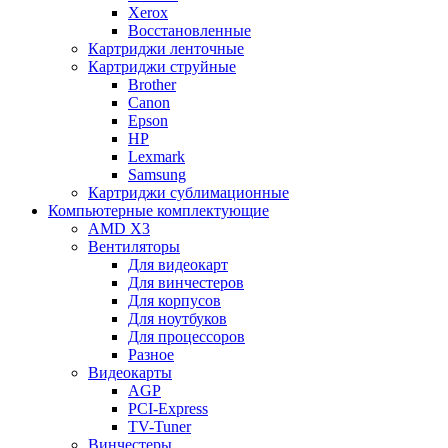
Xerox
Восстановленные
Картриджи ленточные
Картриджи струйные
Brother
Canon
Epson
HP
Lexmark
Samsung
Картриджи сублимационные
Компьютерные комплектующие
AMD X3
Вентиляторы
Для видеокарт
Для винчестеров
Для корпусов
Для ноутбуков
Для процессоров
Разное
Видеокарты
AGP
PCI-Express
TV-Tuner
Винчестеры