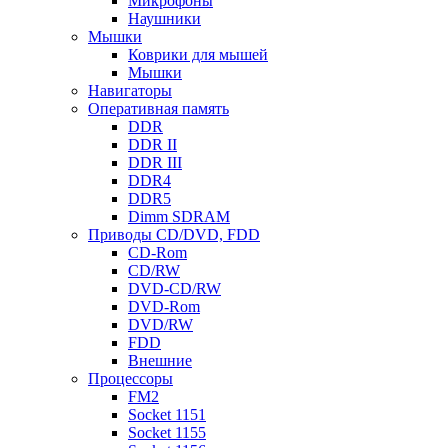
Микрофоны
Наушники
Мышки
Коврики для мышей
Мышки
Навигаторы
Оперативная память
DDR
DDR II
DDR III
DDR4
DDR5
Dimm SDRAM
Приводы СD/DVD, FDD
CD-Rom
CD/RW
DVD-CD/RW
DVD-Rom
DVD/RW
FDD
Внешние
Процессоры
FM2
Socket 1151
Socket 1155