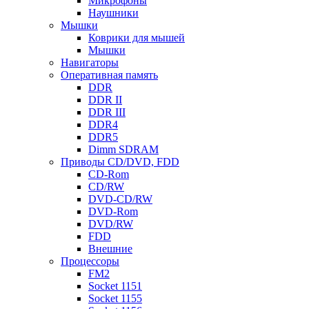
Микрофоны
Наушники
Мышки
Коврики для мышей
Мышки
Навигаторы
Оперативная память
DDR
DDR II
DDR III
DDR4
DDR5
Dimm SDRAM
Приводы СD/DVD, FDD
CD-Rom
CD/RW
DVD-CD/RW
DVD-Rom
DVD/RW
FDD
Внешние
Процессоры
FM2
Socket 1151
Socket 1155