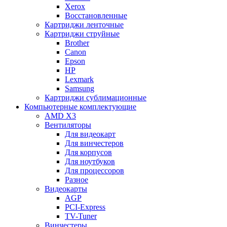
Xerox
Восстановленные
Картриджи ленточные
Картриджи струйные
Brother
Canon
Epson
HP
Lexmark
Samsung
Картриджи сублимационные
Компьютерные комплектующие
AMD X3
Вентиляторы
Для видеокарт
Для винчестеров
Для корпусов
Для ноутбуков
Для процессоров
Разное
Видеокарты
AGP
PCI-Express
TV-Tuner
Винчестеры