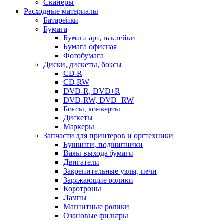
Сканеры
Расходные материалы
Батарейки
Бумага
Бумага арт, наклейки
Бумага офисная
Фотобумага
Диски, дискеты, боксы
CD-R
CD-RW
DVD-R, DVD+R
DVD-RW, DVD+RW
Боксы, конверты
Дискеты
Маркеры
Запчасти для принтеров и оргтехники
Бушинги, подшипники
Валы выхода бумаги
Двигатели
Закрепительные узлы, печи
Заряжающие ролики
Коротроны
Лампы
Магнитные ролики
Озоновые фильтры