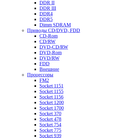
DDR II
DDR III
DDR4
DDR5
Dimm SDRAM
Приводы СD/DVD, FDD
CD-Rom
CD/RW
DVD-CD/RW
DVD-Rom
DVD/RW
FDD
Внешние
Процессоры
FM2
Socket 1151
Socket 1155
Socket 1156
Socket 1200
Socket 1700
Socket 370
Socket 478
Socket 754
Socket 775
Socket 939