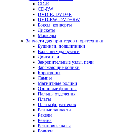
CD-R
CD-RW
DVD-R, DVD+R
DVD-RW, DVD+RW
Боксы, конверты
Дискеты
Маркеры
Запчасти для принтеров и оргтехники
Бушинги, подшипники
Валы выхода бумаги
Двигатели
Закрепительные узлы, печи
Заряжающие ролики
Коротроны
Лампы
Магнитные ролики
Озоновые фильтры
Пальцы отделения
Платы
Платы форматеров
Разные запчасти
Ракели
Резина
Резиновые валы
Ролики