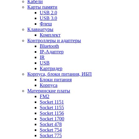
Кабели
Карты памяти
USB 2.0
USB 3.0
Флеш
Клавиатуры
Комплект
Контроллеры и адаптеры
Bluetooth
IP-Адаптер
IR
USB
Картридер
Корпуса, блоки питания, ИБП
Блоки питания
Корпуса
Материнские платы
FM2
Socket 1151
Socket 1155
Socket 1156
Socket 1700
Socket 478
Socket 754
Socket 775