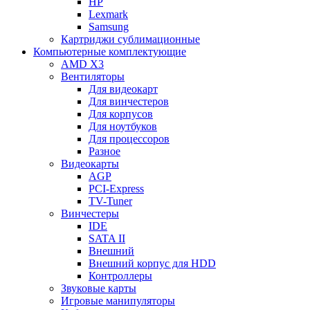
HP
Lexmark
Samsung
Картриджи сублимационные
Компьютерные комплектующие
AMD X3
Вентиляторы
Для видеокарт
Для винчестеров
Для корпусов
Для ноутбуков
Для процессоров
Разное
Видеокарты
AGP
PCI-Express
TV-Tuner
Винчестеры
IDE
SATA II
Внешний
Внешний корпус для HDD
Контроллеры
Звуковые карты
Игровые манипуляторы