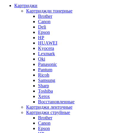
Картриджи
Картриджди тонерные
Brother
Canon
Deli
Epson
HP
HUAWEI
Kyocera
Lexmark
Oki
Panasonic
Pantum
Ricoh
Samsung
Sharp
Toshiba
Xerox
Восстановленные
Картриджи ленточные
Картриджи струйные
Brother
Canon
Epson