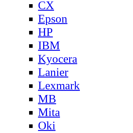
CX
Epson
HP
IBM
Kyocera
Lanier
Lexmark
MB
Mita
Oki