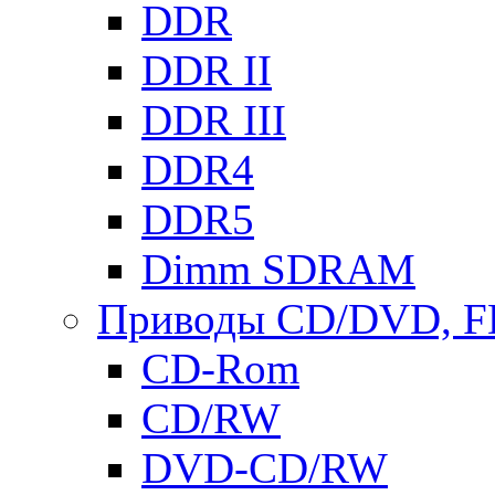
DDR
DDR II
DDR III
DDR4
DDR5
Dimm SDRAM
Приводы СD/DVD, 
CD-Rom
CD/RW
DVD-CD/RW