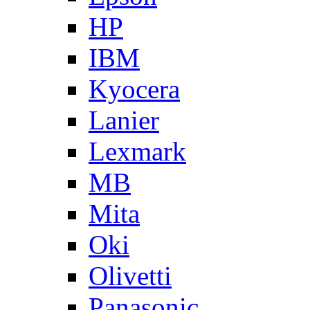
HP
IBM
Kyocera
Lanier
Lexmark
MB
Mita
Oki
Olivetti
Panasonic