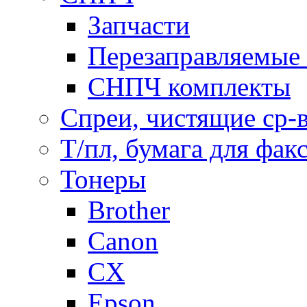
Запчасти
Перезаправляемые 
СНПЧ комплекты
Спреи, чистящие ср-
Т/пл, бумага для фак
Тонеры
Brother
Canon
CX
Epson