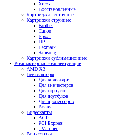
Xerox
Восстановленные
Картриджи ленточные
Картриджи струйные
Brother
Canon
Epson
HP
Lexmark
Samsung
Картриджи сублимационные
Компьютерные комплектующие
AMD X3
Вентиляторы
Для видеокарт
Для винчестеров
Для корпусов
Для ноутбуков
Для процессоров
Разное
Видеокарты
AGP
PCI-Express
TV-Tuner
Винчестеры