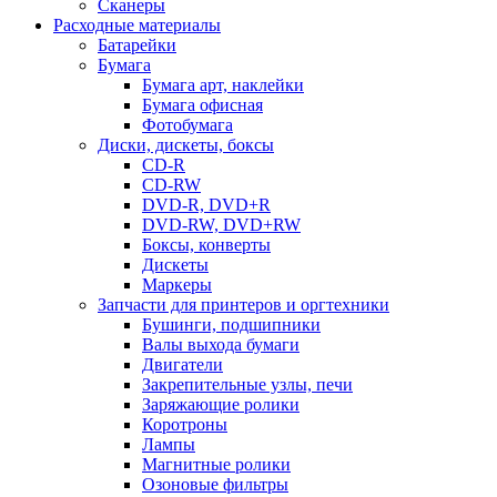
Сканеры
Расходные материалы
Батарейки
Бумага
Бумага арт, наклейки
Бумага офисная
Фотобумага
Диски, дискеты, боксы
CD-R
CD-RW
DVD-R, DVD+R
DVD-RW, DVD+RW
Боксы, конверты
Дискеты
Маркеры
Запчасти для принтеров и оргтехники
Бушинги, подшипники
Валы выхода бумаги
Двигатели
Закрепительные узлы, печи
Заряжающие ролики
Коротроны
Лампы
Магнитные ролики
Озоновые фильтры