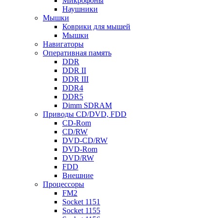
Микрофоны
Наушники
Мышки
Коврики для мышей
Мышки
Навигаторы
Оперативная память
DDR
DDR II
DDR III
DDR4
DDR5
Dimm SDRAM
Приводы СD/DVD, FDD
CD-Rom
CD/RW
DVD-CD/RW
DVD-Rom
DVD/RW
FDD
Внешние
Процессоры
FM2
Socket 1151
Socket 1155