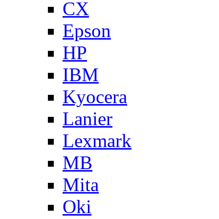
CX
Epson
HP
IBM
Kyocera
Lanier
Lexmark
MB
Mita
Oki