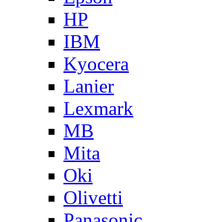
HP
IBM
Kyocera
Lanier
Lexmark
MB
Mita
Oki
Olivetti
Panasonic