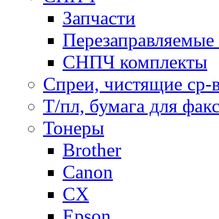
Запчасти
Перезаправляемые 
СНПЧ комплекты
Спреи, чистящие ср-
Т/пл, бумага для фак
Тонеры
Brother
Canon
CX
Epson