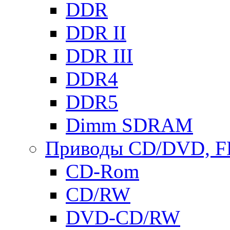
DDR
DDR II
DDR III
DDR4
DDR5
Dimm SDRAM
Приводы СD/DVD, 
CD-Rom
CD/RW
DVD-CD/RW