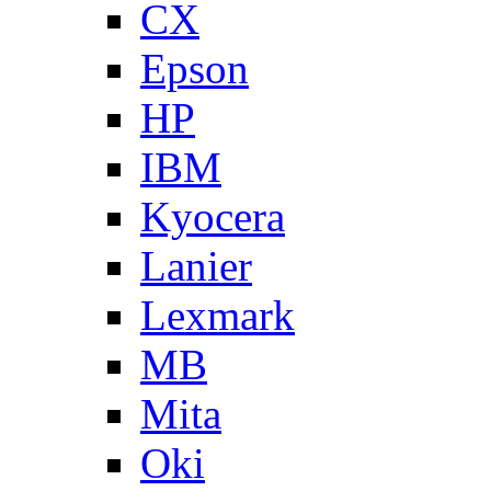
CX
Epson
HP
IBM
Kyocera
Lanier
Lexmark
MB
Mita
Oki