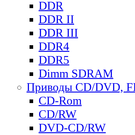
DDR
DDR II
DDR III
DDR4
DDR5
Dimm SDRAM
Приводы СD/DVD, 
CD-Rom
CD/RW
DVD-CD/RW