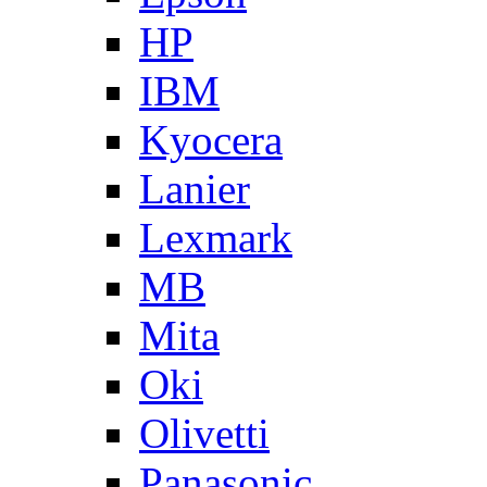
HP
IBM
Kyocera
Lanier
Lexmark
MB
Mita
Oki
Olivetti
Panasonic