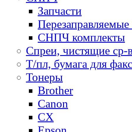
Запчасти
Перезаправляемые 
СНПЧ комплекты
Спреи, чистящие ср-
Т/пл, бумага для фак
Тонеры
Brother
Canon
CX
Epson