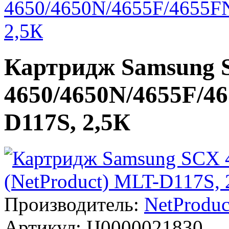
4650/4650N/4655F/4655FN
2,5К
Картридж Samsung
4650/4650N/4655F/4
D117S, 2,5К
Производитель:
NetProduc
Артикул:
Ц0000021830