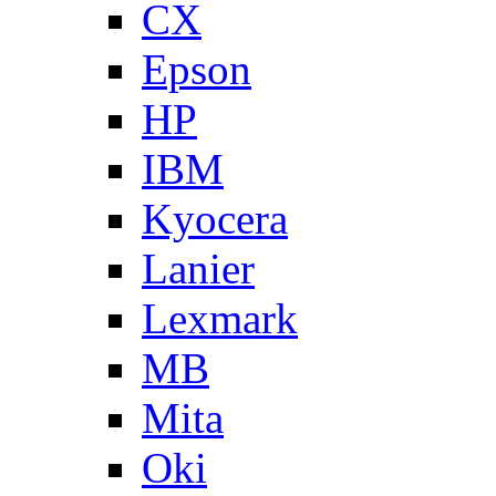
CX
Epson
HP
IBM
Kyocera
Lanier
Lexmark
MB
Mita
Oki