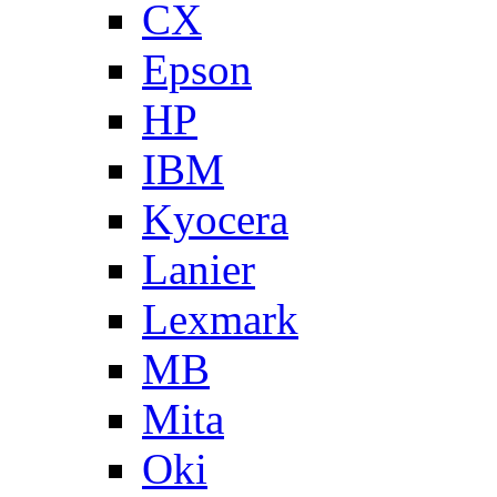
CX
Epson
HP
IBM
Kyocera
Lanier
Lexmark
MB
Mita
Oki