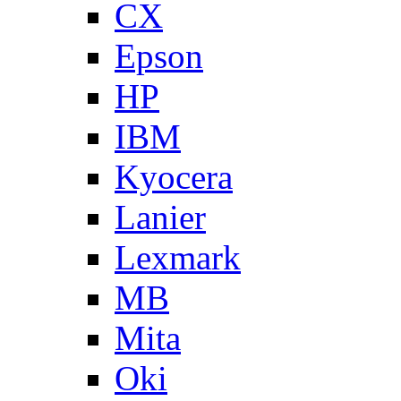
CX
Epson
HP
IBM
Kyocera
Lanier
Lexmark
MB
Mita
Oki