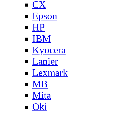
CX
Epson
HP
IBM
Kyocera
Lanier
Lexmark
MB
Mita
Oki