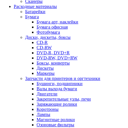
Сканеры
Расходные материалы
Батарейки
Бумага
Бумага арт, наклейки
Бумага офисная
Фотобумага
Диски, дискеты, боксы
CD-R
CD-RW
DVD-R, DVD+R
DVD-RW, DVD+RW
Боксы, конверты
Дискеты
Маркеры
Запчасти для принтеров и оргтехники
Бушинги, подшипники
Валы выхода бумаги
Двигатели
Закрепительные узлы, печи
Заряжающие ролики
Коротроны
Лампы
Магнитные ролики
Озоновые фильтры