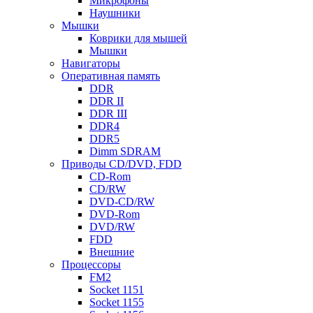
Микрофоны
Наушники
Мышки
Коврики для мышей
Мышки
Навигаторы
Оперативная память
DDR
DDR II
DDR III
DDR4
DDR5
Dimm SDRAM
Приводы СD/DVD, FDD
CD-Rom
CD/RW
DVD-CD/RW
DVD-Rom
DVD/RW
FDD
Внешние
Процессоры
FM2
Socket 1151
Socket 1155