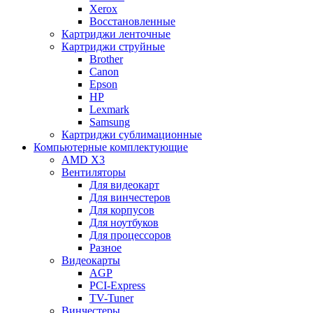
Xerox
Восстановленные
Картриджи ленточные
Картриджи струйные
Brother
Canon
Epson
HP
Lexmark
Samsung
Картриджи сублимационные
Компьютерные комплектующие
AMD X3
Вентиляторы
Для видеокарт
Для винчестеров
Для корпусов
Для ноутбуков
Для процессоров
Разное
Видеокарты
AGP
PCI-Express
TV-Tuner
Винчестеры