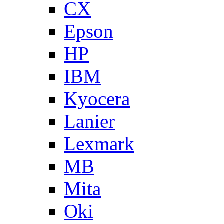
CX
Epson
HP
IBM
Kyocera
Lanier
Lexmark
MB
Mita
Oki