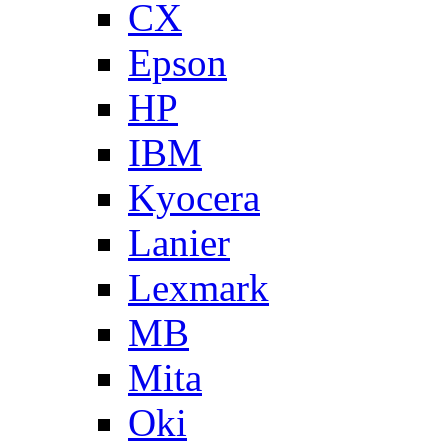
CX
Epson
HP
IBM
Kyocera
Lanier
Lexmark
MB
Mita
Oki