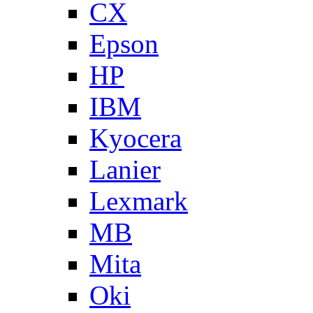
CX
Epson
HP
IBM
Kyocera
Lanier
Lexmark
MB
Mita
Oki